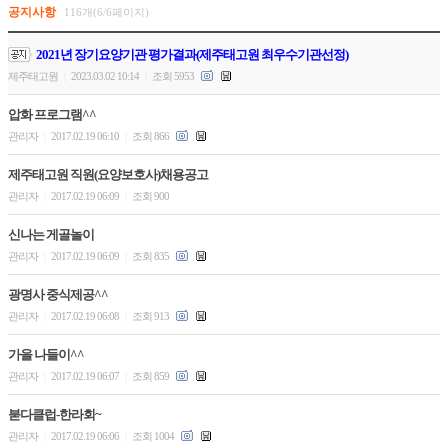
공지사항
116개(6/6페이지)
2021년 장기요양기관 평가결과(제주태고원 최우수기관선정)
제주태고원
2023.03.02 10:14
조회 5953
|
|
압화 프로그램^^
관리자
2017.02.19 06:10
조회 866
|
|
제주태고원 직원(요양보호사)채용공고
관리자
2017.02.19 06:09
조회 900
|
|
신나는 게골놀이
관리자
2017.02.19 06:09
조회 835
|
|
광명사 중식제공^^
관리자
2017.02.19 06:08
조회 913
|
|
가을 나들이^^
관리자
2017.02.19 06:07
조회 859
|
|
붇다클럽-한라회~
관리자
2017.02.19 06:06
조회 1004
|
|