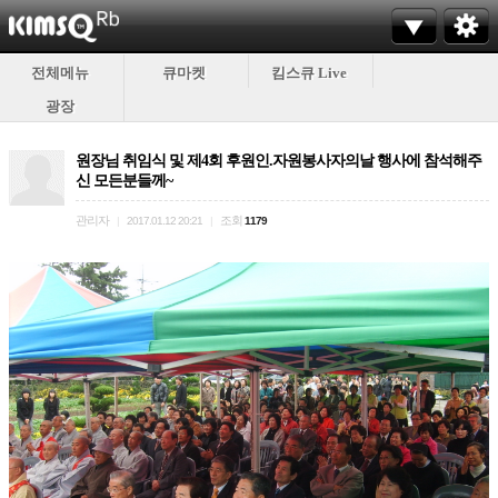
전체메뉴
큐마켓
킴스큐 Live
광장
원장님 취임식 및 제4회 후원인.자원봉사자의날 행사에 참석해주
신 모든분들께~
관리자
조회
|
2017.01.12 20:21
|
1179