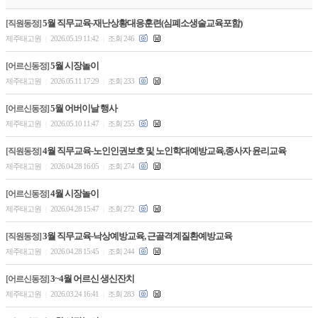
5월 직무교육-재난상황대응훈련(심폐소생술교육포함)
[직원동정]
제주태고원
2026.05.19 11:42
조회 246
|
|
5월 시장놀이
[어르신동정]
제주태고원
2026.05.11 17:29
조회 233
|
|
5월 어버이날 행사
[어르신동정]
제주태고원
2026.05.10 11:47
조회 255
|
|
4월 직무교육-노인인권보호 및 노인학대예방교육,종사자 윤리교육
[직원동정]
제주태고원
2026.04.28 16:05
조회 274
|
|
4월 시장놀이
[어르신동정]
제주태고원
2026.04.28 15:47
조회 272
|
|
3월 직무교육-낙상예방교육, 근골격계질환예방교육
[직원동정]
제주태고원
2026.04.28 15:45
조회 244
|
|
3~4월 어르신 생신잔치
[어르신동정]
제주태고원
2026.03.24 16:41
조회 283
|
|