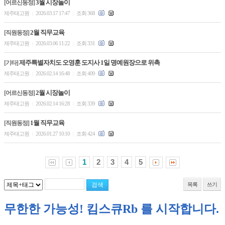
3월 시장놀이
[어르신동정]
제주태고원
2026.03.17 17:47
조회 368
|
|
2월 직무교육
[직원동정]
제주태고원
2026.03.06 11:22
조회 331
|
|
제주특별자치도 오영훈 도지사 1일 명예원장으로 위촉
[기타]
제주태고원
2026.02.14 16:48
조회 409
|
|
2월 시장놀이
[어르신동정]
제주태고원
2026.02.14 16:28
조회 339
|
|
1월 직무교육
[직원동정]
제주태고원
2026.01.27 10:10
조회 424
|
|
1
2
3
4
5
목록
쓰기
무한한 가능성! 킴스큐Rb 를 시작합니다.