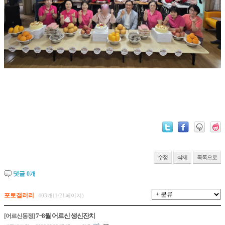
수정
삭제
목록으로
댓글
0
개
포토갤러리
403개(1/21페이지)
7~8월 어르신 생신잔치
[어르신동정]