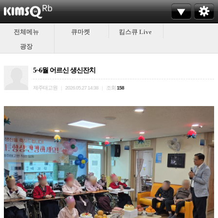
전체메뉴
큐마켓
킴스큐 Live
광장
5~6월 어르신 생신잔치
제주태고원
조회
|
2026.05.27 14:38
|
158