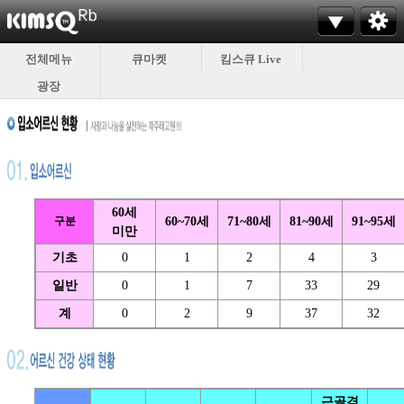
전체메뉴
큐마켓
킴스큐 Live
광장
60세
구분
60~70세
71~80세
81~90세
91~95세
미만
기초
0
1
2
4
3
일반
0
1
7
33
29
계
0
2
9
37
32
근골격