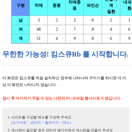
치매중
내과
구분
치매
중풍
파킨슨
계
풍
환
질환
남
3
2
2
0
2
3
여
48
2
7
8
4
6
계
51
4
9
8
6
9
무한한 가능성! 킴스큐Rb 를 시작합니다.
이 화면은 킴스큐를 처음 설치하신 경우에 나타나며 꾸미기를 하시면 더 이
상 이 화면은 나타나지 않습니다.
잠시 후 아기자기 꾸밀 수 있는 나만의 PC/모바일 웹사이트가 생깁니다.
사이트를 구성할 메뉴를 구성해 주세요.
(도구버튼 > 관리자 > 홈페이지 > 메뉴)
게시판이 필요할 경우 관리자 페이지에서 게시판을 만들어 주세요