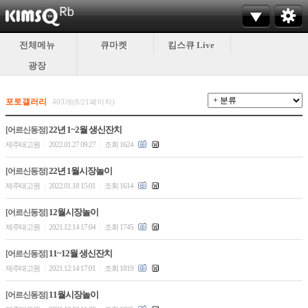
전체메뉴
큐마켓
킴스큐 Live
광장
포토갤러리
403개(8/21페이지)
22년 1~2월 생신잔치
[어르신동정]
제주태고원
2022.01.27 09:27
조회 1624
|
|
22년 1월시장놀이
[어르신동정]
제주태고원
2022.01.18 15:01
조회 1614
|
|
12월시장놀이
[어르신동정]
제주태고원
2021.12.14 17:04
조회 1745
|
|
11~12월 생신잔치
[어르신동정]
제주태고원
2021.12.14 17:01
조회 1819
|
|
11월시장놀이
[어르신동정]