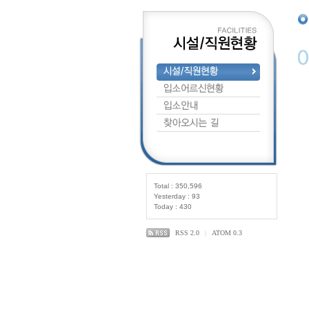
Total : 350,596
Yesterday : 93
Today : 430
RSS 2.0
|
ATOM 0.3