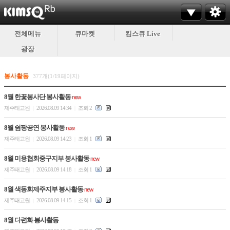
전체메뉴
큐마켓
킴스큐 Live
광장
봉사활동
377개(1/19페이지)
8월 한꽃봉사단 봉사활동
new
제주태고원
2026.08.09 14:34
조회 2
|
|
8월 쉼팡공연 봉사활동
new
제주태고원
2026.08.09 14:23
조회 1
|
|
8월 미용협회중구지부 봉사활동
new
제주태고원
2026.08.09 14:18
조회 1
|
|
8월 색동회제주지부 봉사활동
new
제주태고원
2026.08.09 14:15
조회 1
|
|
8월 다련화 봉사활동